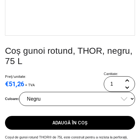
Coș gunoi rotund, THOR, negru,
75 L
Cantitate:
Preț/unitate:
€
51,26
+ TVA
Culoare:
ADAUGĂ ÎN COȘ
Coșul de gunoi rotund THOR® de 75L este construit pentru a rezista la perforații,