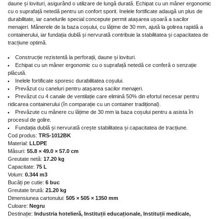
daune și lovituri, asigurând o utilizare de lungă durată. Echipat cu un mâner ergonomic
cu o suprafață netedă pentru un confort sporit. Inelele fortificate adaugă un plus de
durabilitate, iar canelurile special concepute permit atașarea ușoară a sacilor
menajeri. Mânerele de la baza coșului, cu lățime de 30 mm, ajută la golirea rapidă a
containerului, iar fundația dublă și nervurată contribuie la stabilitatea și capacitatea de
tracțiune optimă.
Construcție rezistentă la perforații, daune și lovituri.
Echipat cu un mâner ergonomic cu o suprafață netedă ce conferă o senzație
plăcută.
Inelele fortificate sporesc durabilitatea coșului.
Prevăzut cu caneluri pentru atașarea sacilor menajeri.
Prevăzut cu 4 canale de ventilație care elimină 50% din efortul necesar pentru
ridicarea containerului (în comparație cu un container tradițional).
Prevăzute cu mânere cu lățime de 30 mm la baza coșului pentru a asista în
procesul de golire.
Fundația dublă și nervurată crește stabilitatea și capacitatea de tracțiune.
Cod produs:
TRS-1012BK
Material:
LLDPE
Măsuri:
55.8 × 49.0 × 57.0 cm
Greutate netă:
17.20 kg
Capacitate:
75 L
Volum:
0.344 m3
Bucăți pe cutie:
6 buc
Greutate brută:
21.20 kg
Dimensiunea cartonului:
505 × 505 × 1350 mm
Culoare:
Negru
Destinație:
Industria hotelieră, Instituții educaționale, Instituții medicale,