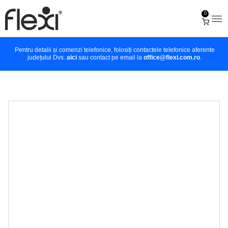
0
Pentru detalii și comenzi telefonice, folosiți contactele telefonice aferente
județului Dvs.
aici
sau contact pe email la
office@flexi.com.ro
.