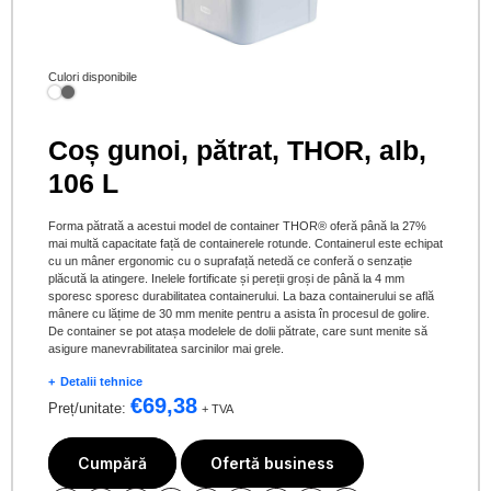
Culori disponibile
Coș gunoi, pătrat, THOR, alb,
106 L
Forma pătrată a acestui model de container THOR® oferă până la 27%
mai multă capacitate față de containerele rotunde. Containerul este echipat
cu un mâner ergonomic cu o suprafață netedă ce conferă o senzație
plăcută la atingere. Inelele fortificate și pereții groși de până la 4 mm
sporesc sporesc durabilitatea containerului. La baza containerului se află
mânere cu lățime de 30 mm menite pentru a asista în procesul de golire.
De container se pot atașa modelele de dolii pătrate, care sunt menite să
asigure manevrabilitatea sarcinilor mai grele.
Detalii tehnice
€
69,38
Preț/unitate:
+ TVA
Cumpără
Ofertă business