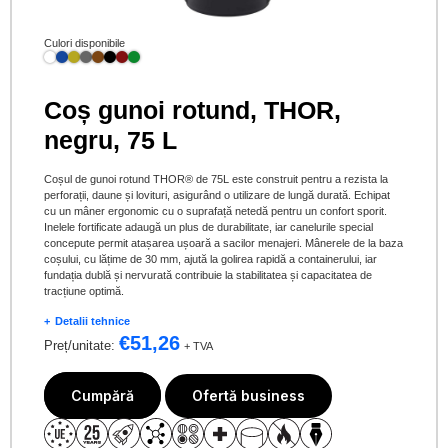
Culori disponibile
Coș gunoi rotund, THOR,
negru, 75 L
Coșul de gunoi rotund THOR® de 75L este construit pentru a rezista la
perforații, daune și lovituri, asigurând o utilizare de lungă durată. Echipat
cu un mâner ergonomic cu o suprafață netedă pentru un confort sporit.
Inelele fortificate adaugă un plus de durabilitate, iar canelurile special
concepute permit atașarea ușoară a sacilor menajeri. Mânerele de la baza
coșului, cu lățime de 30 mm, ajută la golirea rapidă a containerului, iar
fundația dublă și nervurată contribuie la stabilitatea și capacitatea de
tracțiune optimă.
Detalii tehnice
€
51,26
Preț/unitate:
+ TVA
Cumpără
Ofertă business