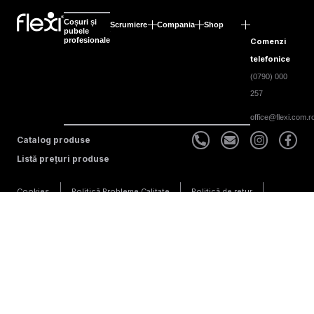
Coșuri și
Scrumiere
Compania
Shop
pubele
profesionale
Comenzi
telefonice
(0790) 000
257
office@flexi.com.r
Catalog produse
Listă prețuri produse
Cookies
Politică Probleme Calitate
Politică de retur
Drepturi de autor © 2025 Flexi. Toate drepturile sunt rezervate. Numele
mărcilor, numele produselor și designurile produselor sunt mărci
comerciale înregistrate ale Flexi sau ale proprietarilor acestora.