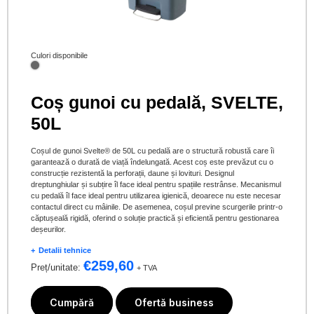
Culori disponibile
Coș gunoi cu pedală, SVELTE,
50L
Coșul de gunoi Svelte® de 50L cu pedală are o structură robustă care îi
garantează o durată de viață îndelungată. Acest coș este prevăzut cu o
construcție rezistentă la perforații, daune și lovituri. Designul
dreptunghiular și subțire îl face ideal pentru spațiile restrânse. Mecanismul
cu pedală îl face ideal pentru utilizarea igienică, deoarece nu este necesar
contactul direct cu mâinile. De asemenea, coșul previne scurgerile printr-o
căptușeală rigidă, oferind o soluție practică și eficientă pentru gestionarea
deșeurilor.
Detalii tehnice
€
259,60
Preț/unitate:
+ TVA
Cumpără
Ofertă business