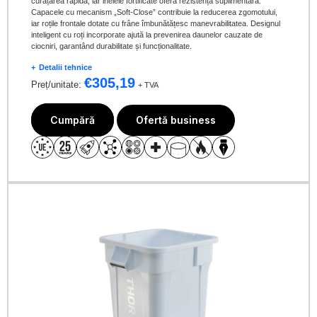
curățarea rapidă, iar inelele fortificate oferă rezistență suplimentară.
Capacele cu mecanism „Soft-Close” contribuie la reducerea zgomotului,
iar roțile frontale dotate cu frâne îmbunătățesc manevrabilitatea. Designul
inteligent cu roți incorporate ajută la prevenirea daunelor cauzate de
ciocniri, garantând durabilitate și funcționalitate.
Detalii tehnice
€
305,19
Preț/unitate:
+ TVA
Cumpără
Ofertă business