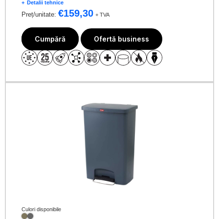
Detalii tehnice
€
159,30
Preț/unitate:
+ TVA
Cumpără
Ofertă business
Culori disponibile