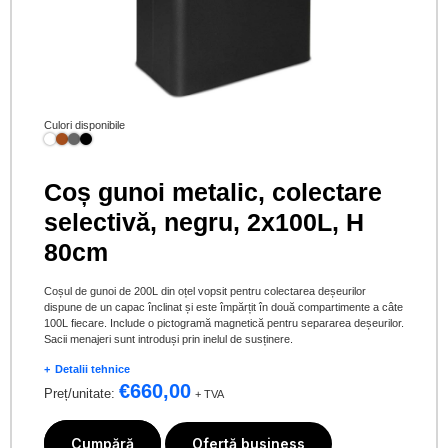
Culori disponibile
Coș gunoi metalic, colectare
selectivă, negru, 2x100L, H
80cm
Coșul de gunoi de 200L din oțel vopsit pentru colectarea deșeurilor
dispune de un capac înclinat și este împărțit în două compartimente a câte
100L fiecare. Include o pictogramă magnetică pentru separarea deșeurilor.
Sacii menajeri sunt introduși prin inelul de susținere.
Detalii tehnice
€
660,00
Preț/unitate:
+ TVA
Cumpără
Ofertă business