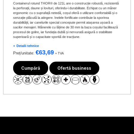
Containerul rotund THOR® de 121L are o construcție robustă, rezistentă
la perforații, daune și lovituri, oferindu-i durabilitate. Echipat cu un mâner
ergonomic cu o suprafață netedă, coșul oferă o utilizare confortabilă și o
senzație plăcută la atingere. Inelele fortificate contribuie la sporirea
durabilității, iar canelurile special concepute permit atașarea ușoară a
sacilor menajeri. Mânerele cu lățime de 30 mm la baza coșului facilitează
procesul de golire, iar fundația dublă și nervurată asigură o stabilitate
superioară și o capacitate sporită de tracțiune.
Detalii tehnice
€
63,69
Preț/unitate:
+ TVA
Cumpără
Ofertă business