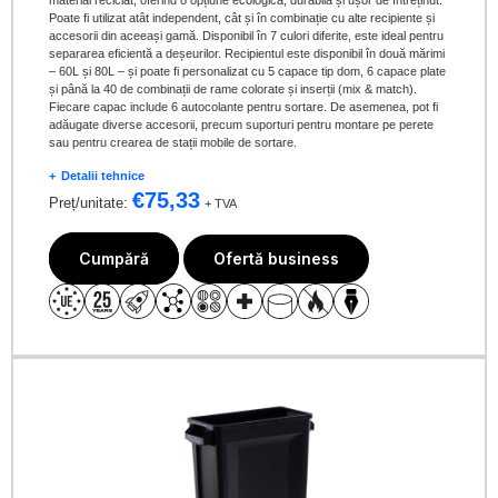
material reciclat, oferind o opțiune ecologică, durabilă și ușor de întreținut.
Poate fi utilizat atât independent, cât și în combinație cu alte recipiente și
accesorii din aceeași gamă. Disponibil în 7 culori diferite, este ideal pentru
separarea eficientă a deșeurilor. Recipientul este disponibil în două mărimi
– 60L și 80L – și poate fi personalizat cu 5 capace tip dom, 6 capace plate
și până la 40 de combinații de rame colorate și inserții (mix & match).
Fiecare capac include 6 autocolante pentru sortare. De asemenea, pot fi
adăugate diverse accesorii, precum suporturi pentru montare pe perete
sau pentru crearea de stații mobile de sortare.
Detalii tehnice
€
75,33
Preț/unitate:
+ TVA
Cumpără
Ofertă business