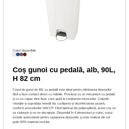
Culori disponibile
Coș gunoi cu pedală, alb, 90L,
H 82 cm
Coșul de gunoi de 90L cu pedală este ideal pentru eliminarea deșeurilor
fără a face contact direct cu mâinile. Prevăzut cu un mecanism cu pedală
și cu un capac bine fixat, care ajută la conținerea mirosurilor. Colțurile
rotunjite și suprafața netedă fac curățarea și dezinfectarea ușoară,
conform procedurilor HACCP. Fiind fabricat din polipropilenă, acest coș nu
se ciobește și nu se decojește. Disponibil în 4 dimensiuni și culori, coșul
include autocolante pentru separarea deșeurilor și este realizat din cel
puțin 50% material reciclat.