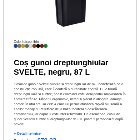
Culori disponibile
Coș gunoi dreptunghiular
SVELTE, negru, 87 L
Coșul de gunoi Svelte® subțire și dreptunghiular de 87L beneficiază de o
construcție robustă, care îi conferă o durabilitate sporită. Cu o formă
dreptunghiulară și subțire, acest container este ideal pentru amplasarea în
spații restrânse. Mânerul ergonomic, neted și plăcut la atingere, adaugă
confort în utilizare, iar cele 4 caneluri permit atașarea rapidă și ușoară a
sacilor menajeri. Reliefările de la bază facilitează descărcarea
containerului, iar capacul este interschimbabil. De asemenea, coșul de
gunoi Svelte® subțire și dreptunghiular de 87L poate fi personalizat după
nevoie.
Detalii tehnice