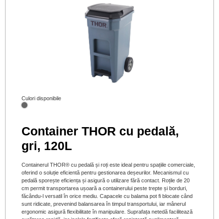
Culori disponibile
Container THOR cu pedală,
gri, 120L
Containerul THOR® cu pedală și roți este ideal pentru spațiile comerciale,
oferind o soluție eficientă pentru gestionarea deșeurilor. Mecanismul cu
pedală sporește eficiența și asigură o utilizare fără contact. Roțile de 20
cm permit transportarea ușoară a containerului peste trepte și borduri,
făcându-l versatil în orice mediu. Capacele cu balama pot fi blocate când
sunt ridicate, prevenind balansarea în timpul transportului, iar mânerul
ergonomic asigură flexibilitate în manipulare. Suprafața netedă facilitează