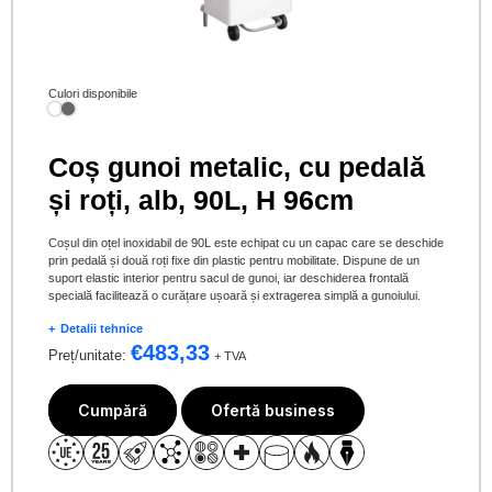
Culori disponibile
Coș gunoi metalic, cu pedală
și roți, alb, 90L, H 96cm
Coșul din oțel inoxidabil de 90L este echipat cu un capac care se deschide
prin pedală și două roți fixe din plastic pentru mobilitate. Dispune de un
suport elastic interior pentru sacul de gunoi, iar deschiderea frontală
specială facilitează o curățare ușoară și extragerea simplă a gunoiului.
Detalii tehnice
€
483,33
Preț/unitate:
+ TVA
Cumpără
Ofertă business