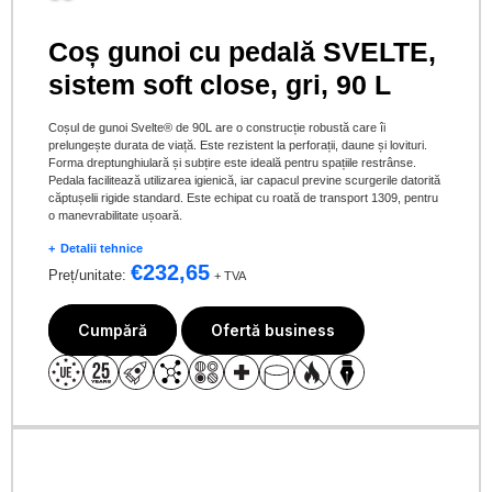
Coș gunoi cu pedală SVELTE,
sistem soft close, gri, 90 L
Coșul de gunoi Svelte® de 90L are o construcție robustă care îi
prelungește durata de viață. Este rezistent la perforații, daune și lovituri.
Forma dreptunghiulară și subțire este ideală pentru spațiile restrânse.
Pedala facilitează utilizarea igienică, iar capacul previne scurgerile datorită
căptușelii rigide standard. Este echipat cu roată de transport 1309, pentru
o manevrabilitate ușoară.
Detalii tehnice
€
232,65
Preț/unitate:
+ TVA
Cumpără
Ofertă business