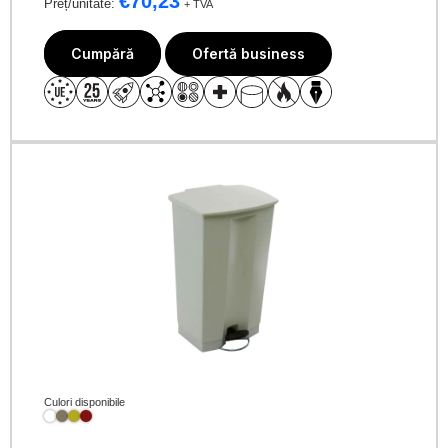
€
70,23
Preț/unitate:
+ TVA
Cumpără
Ofertă business
Culori disponibile