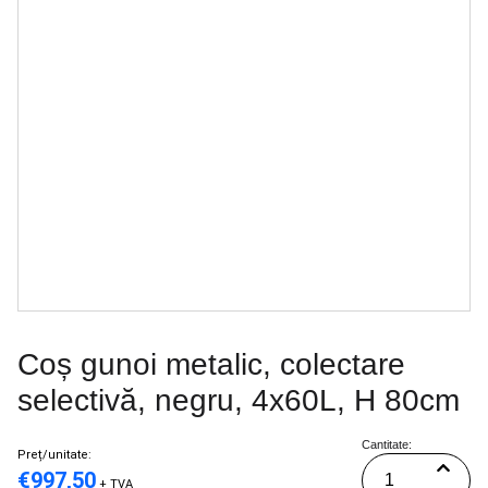
Coș gunoi metalic, colectare
selectivă, negru, 4x60L, H 80cm
Cantitate:
Preț/unitate:
€
997,50
+ TVA