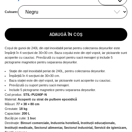
Culoare:
ADAUGĂ ÎN COȘ
Coșul de gunoi de 240L din oțel inoxidabil periat pentru colectarea deșeurilor este
împărțit în 4 secțiuni de 30×30 cm. Baza coșului este din oțel vopsit, iar picioarele sunt
acoperite cu cauciuc. Prevăzută cu suport pentru sacii menajeri și include 5
pictograme magnetice pentru separarea deșeurilor.
Stație din oțel inoxidabil periat de 240L, pentru colectarea deșeurilor.
Împărțită în 4 secțiuni de 30×30 cm.
Baza stației este din oțel vopsit, iar picioarele sunt acoperite cu cauciuc.
Prevăzută cu suport pentru sacii menajeri.
Include 5 pictograme magnetice pentru separarea deșeurilor.
Cod produs:
STIL-PU240F-N
Material:
Acoperit cu strat de pulbere epoxidică
Măsuri:
77 × 38 × 80 cm
Greutate:
18 kg
Capacitate:
200 L
Bucăți pe cutie:
1 buc
Destinație:
Birouri comerciale, Industria hotelieră, Instituții educaționale,
Instituții medicale, Sectorul alimentar, Sectorul industrial, Servicii de igienizare,