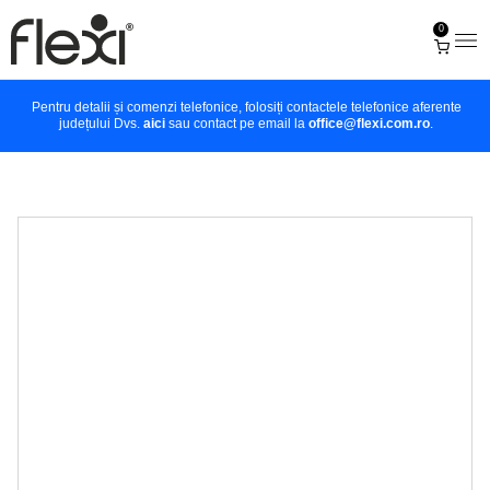
0
Pentru detalii și comenzi telefonice, folosiți contactele telefonice aferente
județului Dvs.
aici
sau contact pe email la
office@flexi.com.ro
.