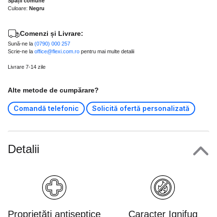
Spații comune
Culoare:
Negru
Comenzi și Livrare:
Sună-ne la
(0790) 000 257
Scrie-ne la
office@flexi.com.ro
pentru mai multe detalii
Livrare 7-14 zile
Alte metode de cumpărare?
Comandă telefonic
Solicită ofertă personalizată
Detalii
Proprietăți antiseptice
Caracter Ignifug