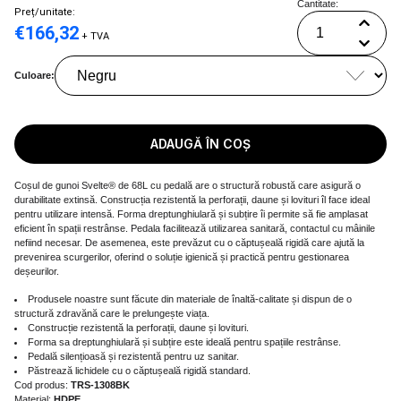
Cantitate:
Preț/unitate:
€
166,32
+ TVA
Culoare:
ADAUGĂ ÎN COȘ
Coșul de gunoi Svelte® de 68L cu pedală are o structură robustă care asigură o
durabilitate extinsă. Construcția rezistentă la perforații, daune și lovituri îl face ideal
pentru utilizare intensă. Forma dreptunghiulară și subțire îi permite să fie amplasat
eficient în spații restrânse. Pedala facilitează utilizarea sanitară, contactul cu mâinile
nefiind necesar. De asemenea, este prevăzut cu o căptușeală rigidă care ajută la
prevenirea scurgerilor, oferind o soluție igienică și practică pentru gestionarea
deșeurilor.
Produsele noastre sunt făcute din materiale de înaltă-calitate și dispun de o
structură zdravănă care le prelungește viața.
Construcție rezistentă la perforații, daune și lovituri.
Forma sa dreptunghiulară și subțire este ideală pentru spațiile restrânse.
Pedală silențioasă și rezistentă pentru uz sanitar.
Păstrează lichidele cu o căptușeală rigidă standard.
Cod produs:
TRS-1308BK
Material:
HDPE