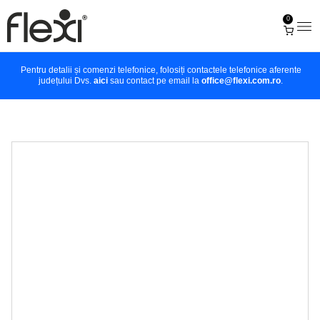
0
Pentru detalii și comenzi telefonice, folosiți contactele telefonice aferente
județului Dvs.
aici
sau contact pe email la
office@flexi.com.ro
.