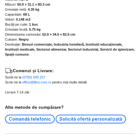
Măsuri:
50.0 × 31.1 × 80.3 cm
Greutate netă:
4.35 kg
Capacitate:
68 L
Volum:
0.148 m3
Bucăți pe cutie:
1 buc
Greutate brută:
5.75 kg
Dimensiunea cartonului:
52.0 × 34.5 × 82.5 cm
Culoare:
Negru
Destinație:
Birouri comerciale, Industria hotelieră, Instituții educaționale,
Instituții medicale, Sectorul alimentar, Sectorul industrial, Servicii de igienizare,
Spații comune
Comenzi și Livrare:
Sună-ne la
(0790) 000 257
Scrie-ne la
office@flexi.com.ro
pentru mai multe detalii
Livrare 7-14 zile
Alte metode de cumpărare?
Comandă telefonic
Solicită ofertă personalizată