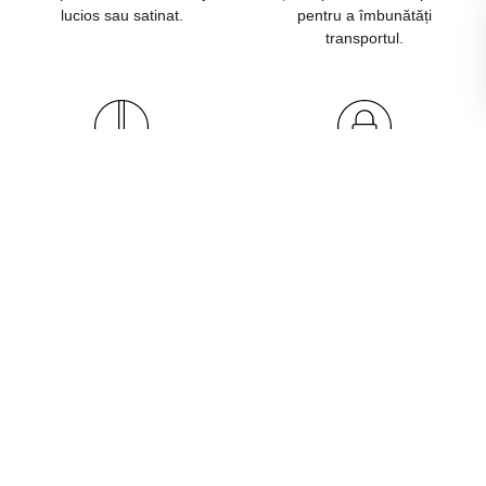
lucios sau satinat.
pentru a îmbunătăți
transportul.
Kit de Fixare în
Lacăt
Pământ
Previne deschiderea
neautorizată a coșurilor sau
Produsele pot fi înfipte în
stațiilor de sortare a
pământ pentru uz sigur în
deșeurilor.
spații publice.
Design Ergonomic
Opțiuni de branding
Mânere netede și rezistente
Produsele pot fi personalizate