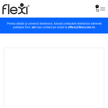
0
Pentru detalii și comenzi telefonice, folosiți contactele telefonice aferente
județului Dvs.
aici
sau contact pe email la
office@flexi.com.ro
.