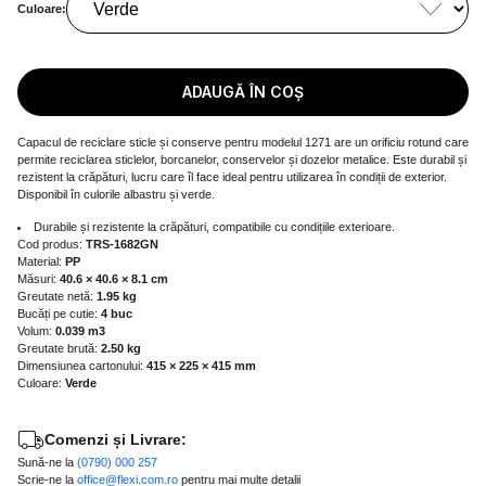
Culoare:
ADAUGĂ ÎN COȘ
Capacul de reciclare sticle și conserve pentru modelul 1271 are un orificiu rotund care
permite reciclarea sticlelor, borcanelor, conservelor și dozelor metalice. Este durabil și
rezistent la crăpături, lucru care îl face ideal pentru utilizarea în condiții de exterior.
Disponibil în culorile albastru și verde.
Durabile și rezistente la crăpături, compatibile cu condițiile exterioare.
Cod produs:
TRS-1682GN
Material:
PP
Măsuri:
40.6 × 40.6 × 8.1 cm
Greutate netă:
1.95 kg
Bucăți pe cutie:
4 buc
Volum:
0.039 m3
Greutate brută:
2.50 kg
Dimensiunea cartonului:
415 × 225 × 415 mm
Culoare:
Verde
Comenzi și Livrare:
Sună-ne la
(0790) 000 257
Scrie-ne la
office@flexi.com.ro
pentru mai multe detalii