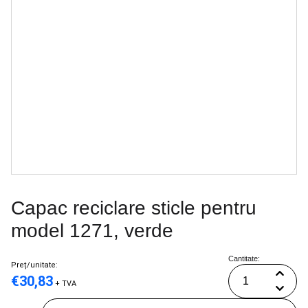
Capac reciclare sticle pentru
model 1271, verde
Cantitate:
Preț/unitate:
€
30,83
+ TVA