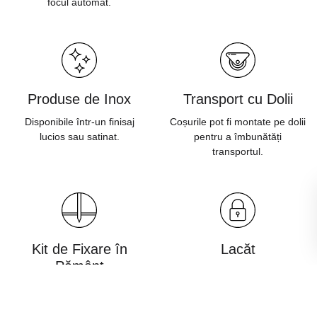
focul automat.
Produse de Inox
Transport cu Dolii
Disponibile într-un finisaj
Coșurile pot fi montate pe dolii
lucios sau satinat.
pentru a îmbunătăți
transportul.
Kit de Fixare în
Lacăt
Pământ
Previne deschiderea
neautorizată a coșurilor sau
Produsele pot fi înfipte în
stațiilor de sortare a
pământ pentru uz sigur în
deșeurilor.