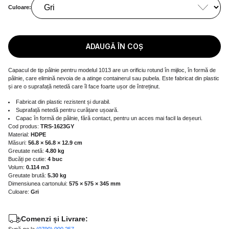
Culoare:
ADAUGĂ ÎN COȘ
Capacul de tip pâlnie pentru modelul 1013 are un orificiu rotund în mijloc, în formă de
pâlnie, care elimină nevoia de a atinge containerul sau pubela. Este fabricat din plastic
și are o suprafață netedă care îl face foarte ușor de întreținut.
Fabricat din plastic rezistent și durabil.
Suprafață netedă pentru curățare ușoară.
Capac în formă de pâlnie, fără contact, pentru un acces mai facil la deșeuri.
Cod produs:
TRS-1623GY
Material:
HDPE
Măsuri:
56.8 × 56.8 × 12.9 cm
Greutate netă:
4.80 kg
Bucăți pe cutie:
4 buc
Volum:
0.114 m3
Greutate brută:
5.30 kg
Dimensiunea cartonului:
575 × 575 × 345 mm
Culoare:
Gri
Comenzi și Livrare: