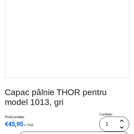
Capac pâlnie THOR pentru
model 1013, gri
Cantitate:
Preț/unitate:
€
45,95
+ TVA