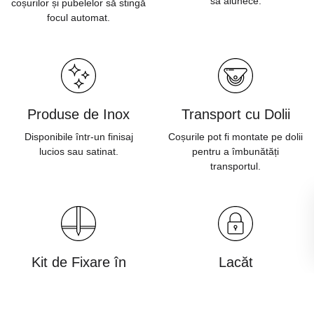
să alunece.
coșurilor și pubelelor să stingă
focul automat.
Produse de Inox
Transport cu Dolii
Disponibile într-un finisaj
Coșurile pot fi montate pe dolii
lucios sau satinat.
pentru a îmbunătăți
transportul.
Kit de Fixare în
Lacăt
Pământ
Previne deschiderea
neautorizată a coșurilor sau
Produsele pot fi înfipte în
stațiilor de sortare a