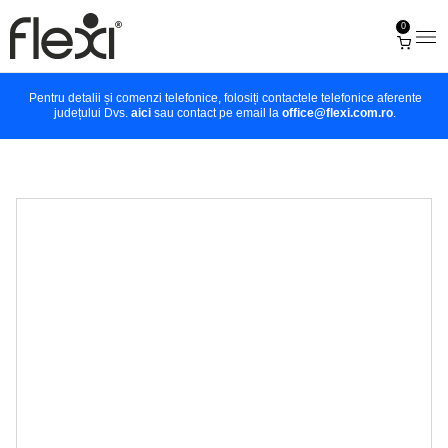
0
Pentru detalii și comenzi telefonice, folosiți contactele telefonice aferente
județului Dvs.
aici
sau contact pe email la
office@flexi.com.ro
.