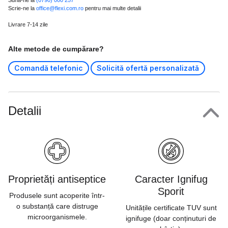
Sună-ne la
(0790) 000 257
Scrie-ne la
office@flexi.com.ro
pentru mai multe detalii
Livrare 7-14 zile
Alte metode de cumpărare?
Comandă telefonic
Solicită ofertă personalizată
Detalii
Proprietăți antiseptice
Caracter Ignifug
Sporit
Produsele sunt acoperite într-
o substanță care distruge
Unitățile certificate TUV sunt
microorganismele.
ignifuge (doar conținuturi de